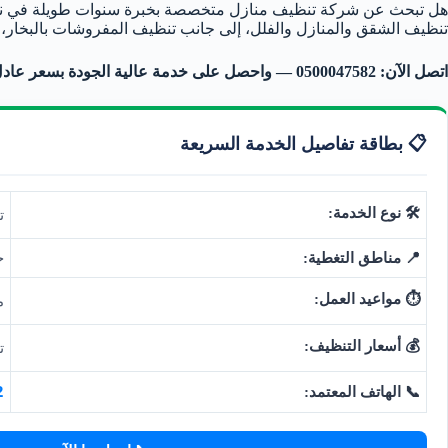
هل تبحث عن شركة تنظيف منازل متخصصة بخبرة سنوات طويلة في نظا
تنظيف الشقق والمنازل والفلل، إلى جانب تنظيف المفروشات بالبخار، ف
اتصل الآن: 0500047582 — واحصل على خدمة عالية الجودة بسعر عادل، من فريق مدرّب يثق به مئات العملاء في الطائف.
📋 بطاقة تفاصيل الخدمة السريعة
🛠️ نوع الخدمة:
ت
📍 مناطق التغطية:
ج
⏱️ مواعيد العمل:
متو
💰 أسعار التنظيف:
تبد
2
📞 الهاتف المعتمد: